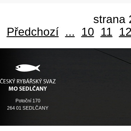
strana 
Předchozí
...
10
11
1
Potoční 170
264 01 SEDLČANY