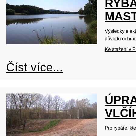
RYBÁ
MAST
Výsledky elekt
důvodu ochran
Ke stažení v 
Číst více...
ÚPRA
VLČÍ
Pro rybáře, kt