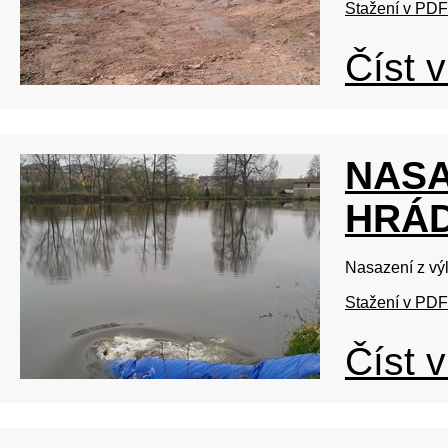
Stažení v PDF
Číst v
NASA
HRÁ
Nasazení z vý
Stažení v PDF
Číst v