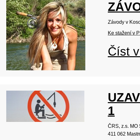
ZÁVO
Závody v Koso
Ke stažení v 
Číst v
UZAV
1
ČRS, z.s. MO S
411 062 Mastn