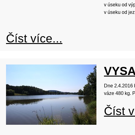
v úseku od výp
v úseku od je
Důvod : Nasaz
Číst více...
VYSA
Dne 2.4.2016 
váze 480 kg. P
Číst v