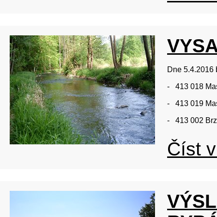
VYSA
Dne 5.4.2016 
- 413 018 Ma
- 413 019 M
- 413 002 Brz
Číst v
VÝSL