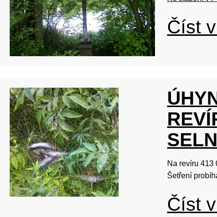
Číst v
ÚHYN
REVÍ
SEL
Na revíru 413 
Šetření probíh
Číst v