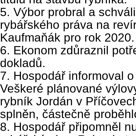
5. Výbor probral a schvál
rybářského práva na rev
Kaufmaňák pro rok 2020.
6. Ekonom zdůraznil pot
dokladů.
7. Hospodář informoval 
Veškeré plánované výlovy
rybník Jordán v Příčovech
splněn, částečně proběhlo 
8. Hospodář připomněl nu